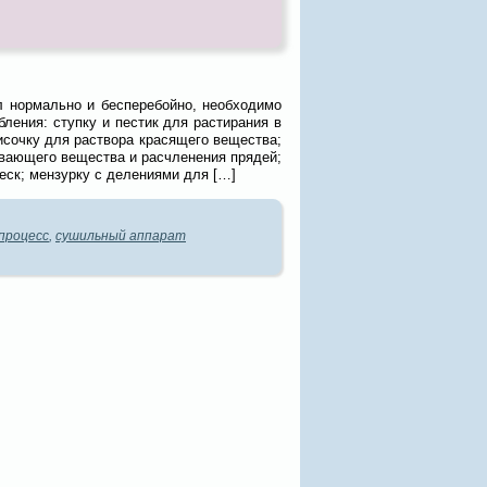
л нормально и бесперебойно, необходимо
ления: ступку и пестик для растирания в
сочку для раствора красящего вещества;
ивающего вещества и расчленения прядей;
еск; мензурку с делениями для […]
процесс
,
сушильный аппарат