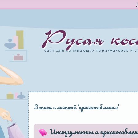
Русая кос
сайт для начинающих парикмахеров и с
Записи с меткой ‘приспособления’
Инструменты и приспособлен