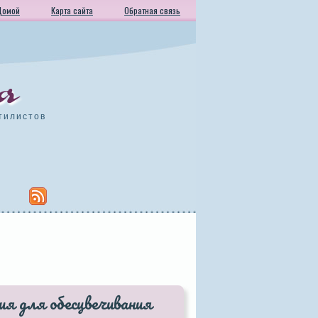
Домой
Карта сайта
Обратная связь
а
тилистов
ия для обесцвечивания