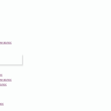
ии волос
ос
ии волос
волос
лос