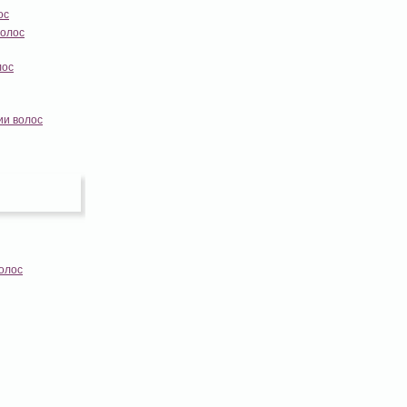
ос
волос
лос
ии волос
олос