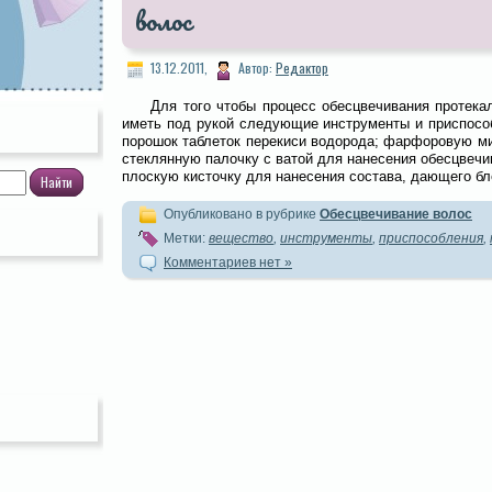
волос
13.12.2011,
Автор:
Редактор
Для того чтобы процесс обесцвечивания протека
иметь под рукой следующие инструменты и приспособ
порошок таблеток перекиси водорода; фарфоровую ми
стеклянную палочку с ватой для нанесения обесцвеч
плоскую кисточку для нанесения состава, дающего бл
Опубликовано в рубрике
Обесцвечивание волос
Метки:
вещество
,
инструменты
,
приспособления
,
Комментариев нет »