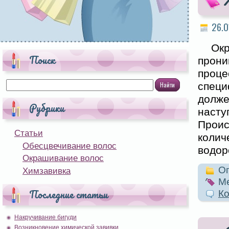
26.0
Ок
Поиск
прони
проц
специ
долже
Рубрики
насту
Прои
Статьи
коли
Обесцвечивание волос
водор
Окрашивание волос
Оп
Химзавивка
Ме
Последние статьи
Ко
Накручивание бигуди
Возникновение химической завивки