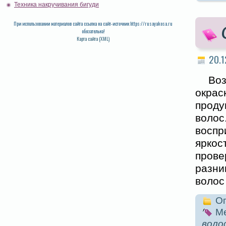
Техника накручивания бигуди
При использовании материалов сайта ссылка на сайт-источник https://rusayakosa.ru
обязательна!
Карта сайта (XML)
20.1
Во
окра
проду
волос
воспр
яркос
пров
разни
волос
Оп
Ме
воло