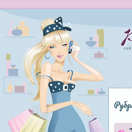
сай
Рубр