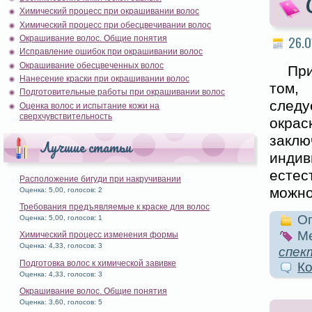
Химический процесс при окрашивании волос
Химический процесс при обесцвечивании волос
26.0
Окрашивание волос. Общие понятия
Исправление ошибок при окрашивании волос
Окрашивание обесцвеченных волос
Пр
Нанесение краски при окрашивании волос
том,
Подготовительные работы при окрашивании волос
следу
Оценка волос и испытание кожи на
сверхчувствительность
окрас
закл
Лучшие статьи
инди
естес
Расположение бигуди при накручивании
можно
Оценка: 5,00, голосов: 2
Требования предъявляемые к краске для волос
Оп
Оценка: 5,00, голосов: 1
Ме
Химический процесс изменения формы
Оценка: 4,33, голосов: 3
спек
Подготовка волос к химической завивке
Ко
Оценка: 4,33, голосов: 3
Окрашивание волос. Общие понятия
Оценка: 3,60, голосов: 5