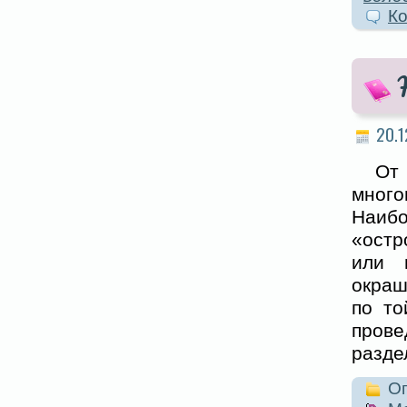
Ко
20.1
От
много
Наибо
«остр
или 
окраш
по то
прове
разде
Оп