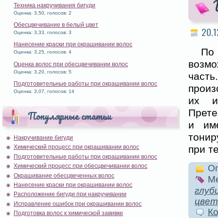
Техника накручивания бигуди
Оценка: 3,50, голосов: 2
Обесцвечивание в белый цвет
20.1
Оценка: 3,33, голосов: 3
Нанесение краски при окрашивании волос
По
Оценка: 3,25, голосов: 4
возмо
Оценка волос при обесцвечивании волос
Оценка: 3,20, голосов: 5
част
Подготовительные работы при окрашивании волос
произ
Оценка: 3,07, голосов: 14
их и
Прете
Популярные статьи
и им
тонир
Накручивание бигуди
при т
Химический процесс при окрашивании волос
Подготовительные работы при окрашивании волос
Химический процесс при обесцвечивании волос
Оп
Окрашивание обесцвеченных волос
Ме
Нанесение краски при окрашивании волос
глуб
Расположение бигуди при накручивании
цвет
Исправление ошибок при окрашивании волос
Ко
Подготовка волос к химической завивке