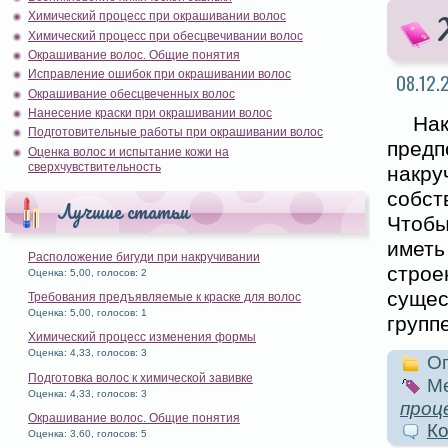
Химический процесс при окрашивании волос
Химический процесс при обесцвечивании волос
Окрашивание волос. Общие понятия
Исправление ошибок при окрашивании волос
08.12.
Окрашивание обесцвеченных волос
Нанесение краски при окрашивании волос
На
Подготовительные работы при окрашивании волос
пред
Оценка волос и испытание кожи на
сверхчувствительность
накру
собст
Лучшие статьи
Чтобы
имет
Расположение бигуди при накручивании
строе
Оценка: 5,00, голосов: 2
сущес
Требования предъявляемые к краске для волос
Оценка: 5,00, голосов: 1
групп
Химический процесс изменения формы
Оценка: 4,33, голосов: 3
Оп
Подготовка волос к химической завивке
Ме
Оценка: 4,33, голосов: 3
проц
Окрашивание волос. Общие понятия
Ко
Оценка: 3,60, голосов: 5