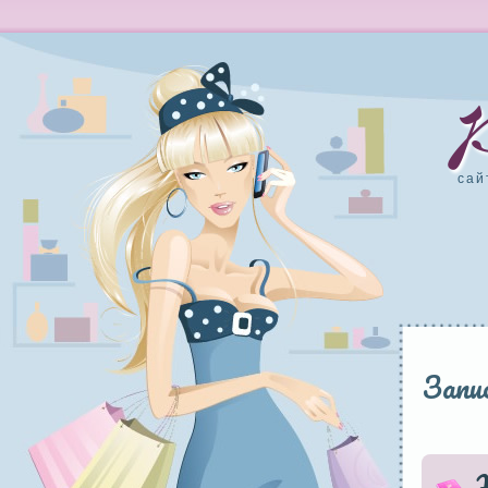
сай
Запи