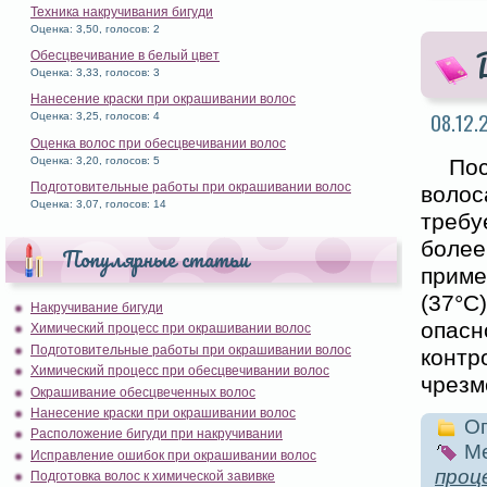
Техника накручивания бигуди
Оценка: 3,50, голосов: 2
Обесцвечивание в белый цвет
Оценка: 3,33, голосов: 3
Нанесение краски при окрашивании волос
08.12.
Оценка: 3,25, голосов: 4
Оценка волос при обесцвечивании волос
Оценка: 3,20, голосов: 5
По
Подготовительные работы при окрашивании волос
воло
Оценка: 3,07, голосов: 14
требу
более
Популярные статьи
приме
(37°
Накручивание бигуди
опасн
Химический процесс при окрашивании волос
Подготовительные работы при окрашивании волос
контр
Химический процесс при обесцвечивании волос
чрезм
Окрашивание обесцвеченных волос
Нанесение краски при окрашивании волос
Оп
Расположение бигуди при накручивании
Ме
Исправление ошибок при окрашивании волос
проц
Подготовка волос к химической завивке