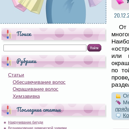
20.12.
От
Поиск
много
Наибо
«остр
или 
Рубрики
окраш
по то
Статьи
прове
Обесцвечивание волос
разде
Окрашивание волос
Оп
Химзавивка
Ме
Последние статьи
пряд
Ко
Накручивание бигуди
Возникновение химической завивки