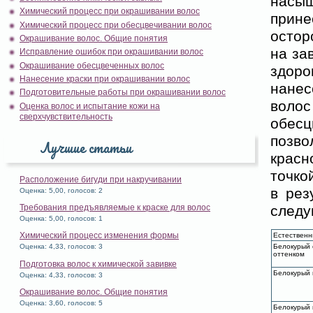
насыщ
Химический процесс при окрашивании волос
прин
Химический процесс при обесцвечивании волос
остор
Окрашивание волос. Общие понятия
на за
Исправление ошибок при окрашивании волос
Окрашивание обесцвеченных волос
здор
Нанесение краски при окрашивании волос
нанес
Подготовительные работы при окрашивании волос
воло
Оценка волос и испытание кожи на
сверхчувствительность
обесц
позв
Лучшие статьи
красн
точко
Расположение бигуди при накручивании
в рез
Оценка: 5,00, голосов: 2
следу
Требования предъявляемые к краске для волос
Оценка: 5,00, голосов: 1
Химический процесс изменения формы
Естественн
Белокурый 
Оценка: 4,33, голосов: 3
оттенком
Подготовка волос к химической завивке
Белокурый 
Оценка: 4,33, голосов: 3
Окрашивание волос. Общие понятия
Оценка: 3,60, голосов: 5
Белокурый 