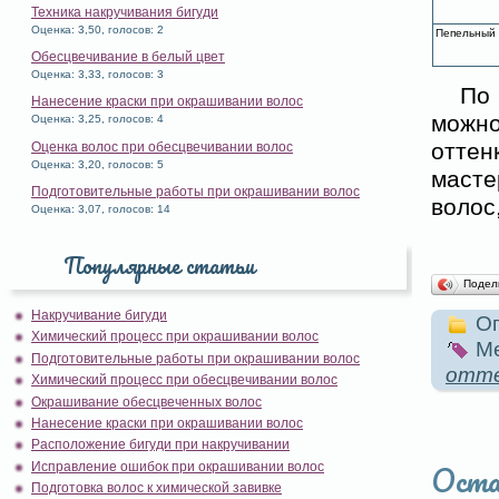
Техника накручивания бигуди
Оценка: 3,50, голосов: 2
Пепельный
Обесцвечивание в белый цвет
Оценка: 3,33, голосов: 3
По 
Нанесение краски при окрашивании волос
можно
Оценка: 3,25, голосов: 4
оттен
Оценка волос при обесцвечивании волос
Оценка: 3,20, голосов: 5
масте
Подготовительные работы при окрашивании волос
волос
Оценка: 3,07, голосов: 14
Популярные статьи
Подел
Накручивание бигуди
Оп
Химический процесс при окрашивании волос
Ме
Подготовительные работы при окрашивании волос
отте
Химический процесс при обесцвечивании волос
Окрашивание обесцвеченных волос
Нанесение краски при окрашивании волос
Расположение бигуди при накручивании
Оста
Исправление ошибок при окрашивании волос
Подготовка волос к химической завивке