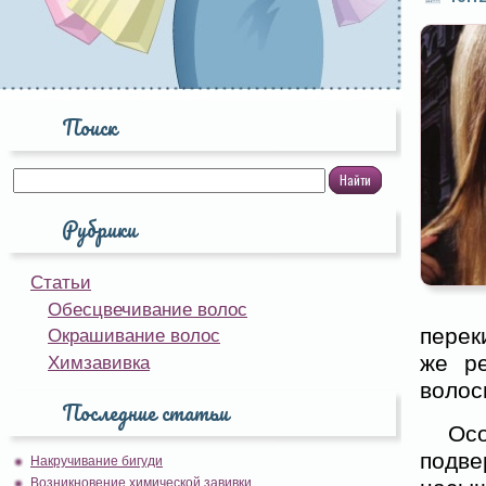
Поиск
Рубрики
Статьи
Обесцвечивание волос
перек
Окрашивание волос
же ре
Химзавивка
волос
Последние статьи
Ос
подв
Накручивание бигуди
Возникновение химической завивки