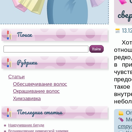
све
13.1
Поиск
Хо
отнош
редко
Рубрики
в при
чувст
Статьи
предо
Обесцвечивание волос
такое
Окрашивание волос
внут
Химзавивка
небол
Последние статьи
Оп
Ме
стру
Накручивание бигуди
Возникновение химической завивки