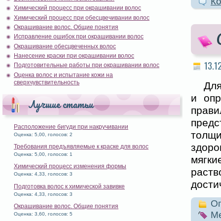
Ко
Химический процесс при окрашивании волос
Химический процесс при обесцвечивании волос
Окрашивание волос. Общие понятия
Исправление ошибок при окрашивании волос
Окрашивание обесцвеченных волос
Нанесение краски при окрашивании волос
13.1
Подготовительные работы при окрашивании волос
Оценка волос и испытание кожи на
сверхчувствительность
Для
и опр
Лучшие статьи
прави
предс
Расположение бигуди при накручивании
толщ
Оценка: 5,00, голосов: 2
здоро
Требования предъявляемые к краске для волос
Оценка: 5,00, голосов: 1
мягк
Химический процесс изменения формы
раств
Оценка: 4,33, голосов: 3
дости
Подготовка волос к химической завивке
Оценка: 4,33, голосов: 3
Оп
Окрашивание волос. Общие понятия
Ме
Оценка: 3,60, голосов: 5