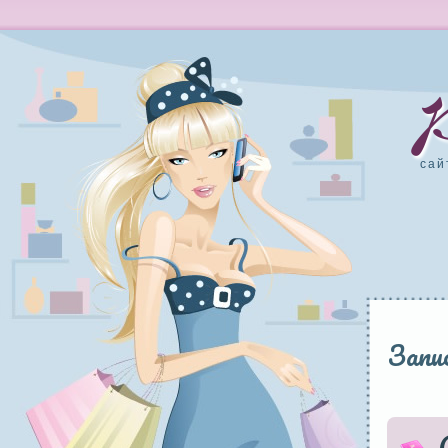
сай
Запис