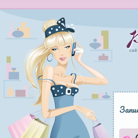
сай
Запис