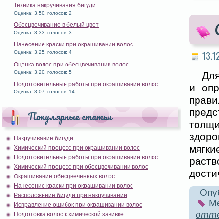
Техника накручивания бигуди
Оценка: 3,50, голосов: 2
Обесцвечивание в белый цвет
Оценка: 3,33, голосов: 3
Нанесение краски при окрашивании волос
13.1
Оценка: 3,25, голосов: 4
Оценка волос при обесцвечивании волос
Оценка: 3,20, голосов: 5
Для
Подготовительные работы при окрашивании волос
и опр
Оценка: 3,07, голосов: 14
прави
предс
Популярные статьи
толщ
здоро
Накручивание бигуди
мягк
Химический процесс при окрашивании волос
Подготовительные работы при окрашивании волос
раств
Химический процесс при обесцвечивании волос
дости
Окрашивание обесцвеченных волос
Нанесение краски при окрашивании волос
Опуб
Расположение бигуди при накручивании
Ме
Исправление ошибок при окрашивании волос
отте
Подготовка волос к химической завивке