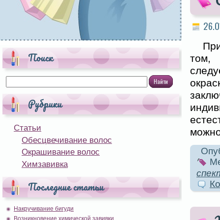
26.0
Пр
Поиск
том,
следу
окрас
закл
Рубрики
инди
естес
Статьи
можно
Обесцвечивание волос
Опуб
Окрашивание волос
Ме
Химзавивка
спек
Ко
Последние статьи
Накручивание бигуди
Возникновение химической завивки