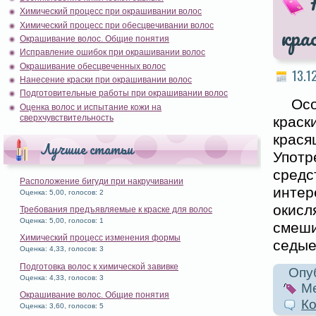
Химический процесс при окрашивании волос
Химический процесс при обесцвечивании волос
кра
Окрашивание волос. Общие понятия
Исправление ошибок при окрашивании волос
Окрашивание обесцвеченных волос
13.1
Нанесение краски при окрашивании волос
Подготовительные работы при окрашивании волос
Осо
Оценка волос и испытание кожи на
сверхчувствительность
краск
крася
Лучшие статьи
Употр
сред
Расположение бигуди при накручивании
инте
Оценка: 5,00, голосов: 2
окисл
Требования предъявляемые к краске для волос
Оценка: 5,00, голосов: 1
смеш
Химический процесс изменения формы
седые
Оценка: 4,33, голосов: 3
Подготовка волос к химической завивке
Опуб
Оценка: 4,33, голосов: 3
Ме
Окрашивание волос. Общие понятия
Ко
Оценка: 3,60, голосов: 5