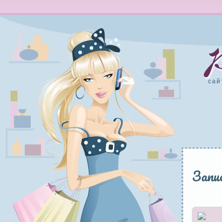
сай
Запис