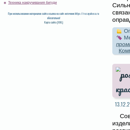
Техника накручивания бигуди
Сильн
связа
При использовании материалов сайта ссылка на сайт-источник https://rusayakosa.ru
обязательна!
оправ
Карта сайта (XML)
Оп
Ме
пром
Ком
кра
13.12.2
Со
изде