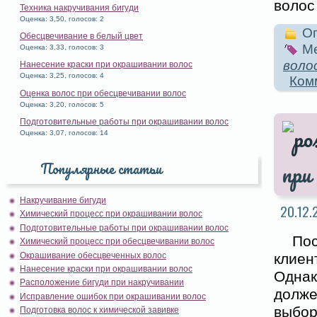
волос
Техника накручивания бигуди
Оценка: 3,50, голосов: 2
Оп
Обесцвечивание в белый цвет
Ме
Оценка: 3,33, голосов: 3
воло
Нанесение краски при окрашивании волос
Оценка: 3,25, голосов: 4
Ком
Оценка волос при обесцвечивании волос
Оценка: 3,20, голосов: 5
Подготовительные работы при окрашивании волос
Оценка: 3,07, голосов: 14
Популярные статьи
при
Накручивание бигуди
20.12.
Химический процесс при окрашивании волос
Подготовительные работы при окрашивании волос
По
Химический процесс при обесцвечивании волос
Окрашивание обесцвеченных волос
клиен
Нанесение краски при окрашивании волос
Одна
Расположение бигуди при накручивании
долже
Исправление ошибок при окрашивании волос
выбор
Подготовка волос к химической завивке