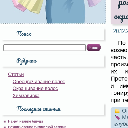
окр
20.12.
Поиск
По
возмо
част
Рубрики
произ
их и
Статьи
Прете
Обесцвечивание волос
и им
Окрашивание волос
тонир
Химзавивка
при т
Последние статьи
Оп
Ме
Накручивание бигуди
глуб
Возникновение химической завивки