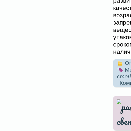
разв
качес
возра
запр
вещес
упако
сроко
налич
Оп
Ме
стой
Ком
све