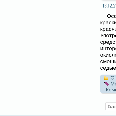
13.12.2
Осо
краск
крася
Употр
сред
инте
окисл
смеш
седые
Оп
Ме
Ком
Стран