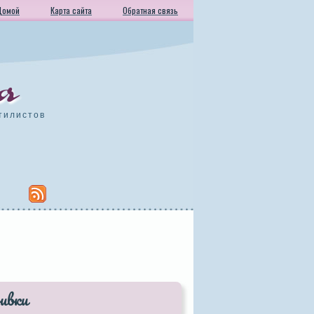
Домой
Карта сайта
Обратная связь
а
тилистов
ивки