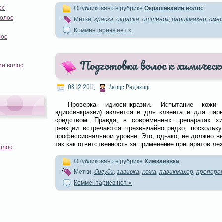
ос
Опубликовано в рубрике
Окрашивание волос
волос
Метки:
краска
,
окраска
,
оттенок
,
парикмахер
,
сме
Комментариев нет »
лос
Подготовка волос к химическо
ии волос
08.12.2011,
Автор:
Редактор
Проверка идиосинкразии. Испытание кожи 
идиосинкразии) является и для клиента и для па
средством. Правда, в современных препаратах хи
реакции встречаются чрезвычайно редко, поскольку
профессиональном уровне. Это, однако, не должно ве
так как ответственность за применение препаратов ле
олос
Опубликовано в рубрике
Химзавивка
Метки:
бигуди
,
завивка
,
кожа
,
парикмахер
,
препар
Комментариев нет »