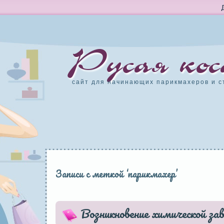
Русая кос
сайт для начинающих парикмахеров и с
Записи с меткой ‘парикмахер’
Возникновение химической зав