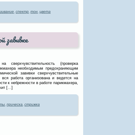
шивание
,
спектр
,
тон
,
цвета
й завивке
на сверхчувствительность (проверка
рикмахера необходимым предохраняющим
мической завивки сверхчувствительные
 вся работа организована и ведется на
сти к небрежности в работе парикмахера,
жит […]
аты
,
прическа
,
стрижка