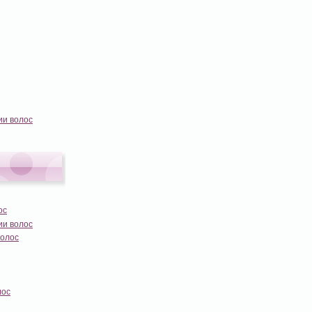
ии волос
ос
ии волос
волос
лос