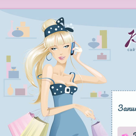
сай
Запис