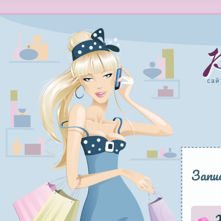
сай
Запис