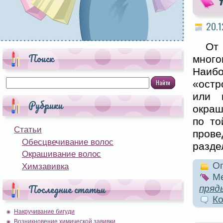
20.1
От
Поиск
много
Наибо
«остр
или 
Рубрики
окраш
по то
Статьи
прове
Обесцвечивание волос
разде
Окрашивание волос
Оп
Химзавивка
Ме
Последние статьи
пряд
Ко
Накручивание бигуди
Возникновение химической завивки