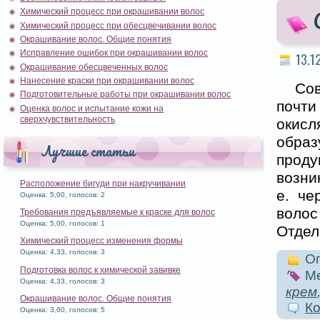
Химический процесс при окрашивании волос
Химический процесс при обесцвечивании волос
Окрашивание волос. Общие понятия
Исправление ошибок при окрашивании волос
13.1
Окрашивание обесцвеченных волос
Нанесение краски при окрашивании волос
Со
Подготовительные работы при окрашивании волос
почт
Оценка волос и испытание кожи на
сверхчувствительность
окис
обра
Лучшие статьи
проду
возни
Расположение бигуди при накручивании
е. че
Оценка: 5,00, голосов: 2
волос
Требования предъявляемые к краске для волос
Оценка: 5,00, голосов: 1
Отдел
Химический процесс изменения формы
Оценка: 4,33, голосов: 3
Оп
Подготовка волос к химической завивке
Ме
Оценка: 4,33, голосов: 3
крем
Окрашивание волос. Общие понятия
Ко
Оценка: 3,60, голосов: 5