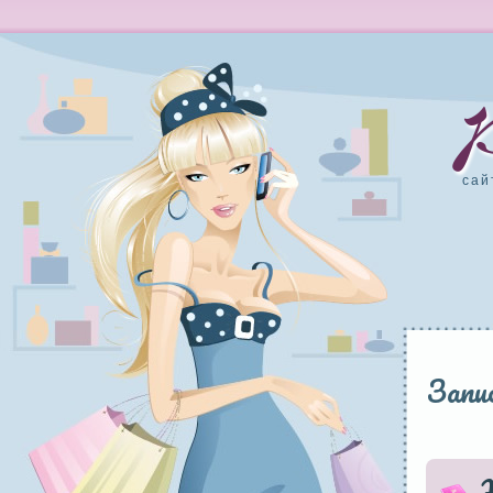
сай
Запис