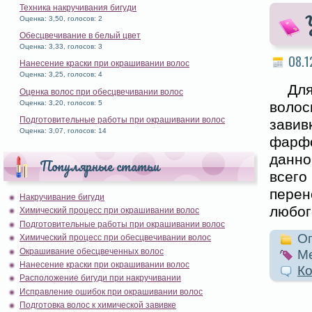
Техника накручивания бигуди
Оценка: 3,50, голосов: 2
Обесцвечивание в белый цвет
Оценка: 3,33, голосов: 3
08.1
Нанесение краски при окрашивании волос
Оценка: 3,25, голосов: 4
Дл
Оценка волос при обесцвечивании волос
Оценка: 3,20, голосов: 5
воло
Подготовительные работы при окрашивании волос
зави
Оценка: 3,07, голосов: 14
фарфо
данно
Популярные статьи
всего
перен
Накручивание бигуди
любог
Химический процесс при окрашивании волос
Подготовительные работы при окрашивании волос
Оп
Химический процесс при обесцвечивании волос
Окрашивание обесцвеченных волос
Ме
Нанесение краски при окрашивании волос
Ко
Расположение бигуди при накручивании
Исправление ошибок при окрашивании волос
Подготовка волос к химической завивке