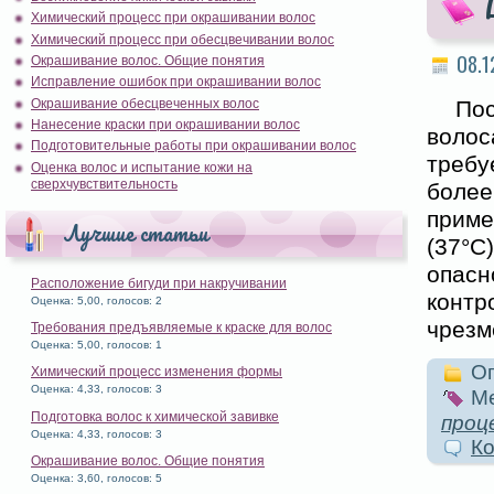
Химический процесс при окрашивании волос
Химический процесс при обесцвечивании волос
08.1
Окрашивание волос. Общие понятия
Исправление ошибок при окрашивании волос
Окрашивание обесцвеченных волос
По
Нанесение краски при окрашивании волос
воло
Подготовительные работы при окрашивании волос
требу
Оценка волос и испытание кожи на
сверхчувствительность
более
приме
Лучшие статьи
(37°
опасн
Расположение бигуди при накручивании
контр
Оценка: 5,00, голосов: 2
чрезм
Требования предъявляемые к краске для волос
Оценка: 5,00, голосов: 1
Оп
Химический процесс изменения формы
Оценка: 4,33, голосов: 3
Ме
Подготовка волос к химической завивке
проц
Оценка: 4,33, голосов: 3
Ко
Окрашивание волос. Общие понятия
Оценка: 3,60, голосов: 5