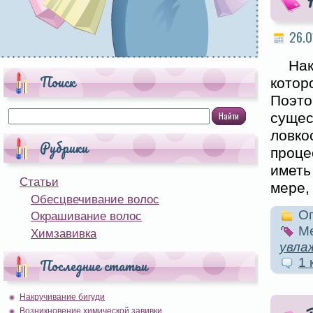
26.0
На
Поиск
котор
Поэт
сущес
ловко
Рубрики
проце
иметь
Статьи
мере,
Обесцвечивание волос
Оп
Окрашивание волос
Ме
Химзавивка
увла
1 
Последние статьи
Накручивание бигуди
Возникновение химической завивки