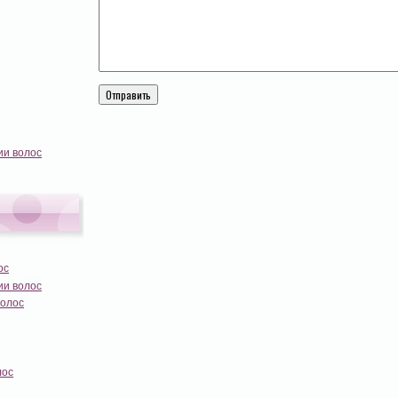
ии волос
ос
ии волос
волос
лос