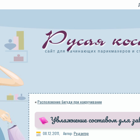
Русая кос
сайт для начинающих парикмахеров и с
«
Расположение бигуди при накручивании
Увлажнение составом для за
08.12.2011,
Автор:
Редактор