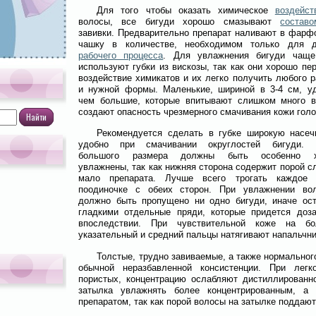
Для того чтобы оказать химическое
воздейст
волосы, все бигуди хорошо смазывают
составо
завивки. Предварительно препарат наливают в фарф
чашку в количестве, необходимом только для д
рабочего процесса
. Для увлажнения бигуди чаще
используют губки из вискозы, так как они хорошо пе
воздействие химикатов и их легко получить любого 
и нужной формы. Маленькие, шириной в 3-4 см, уд
чем большие, которые впитывают слишком много в
создают опасность чрезмерного смачивания кожи голо
Рекомендуется сделать в губке широкую насечк
удобно при смачивании округлостей бигуди. 
большого размера должны быть особенно х
увлажнены, так как нижняя сторона содержит порой 
мало препарата. Лучше всего трогать каждое 
поодиночке с обеих сторон. При увлажнении во
должно быть пропущено ни одно бигуди, иначе ост
гладкими отдельные пряди, которые придется доза
впоследствии. При чувствительной коже на бо
указательный и средний пальцы натягивают напальчни
Толстые, трудно завиваемые, а также нормально
обычной неразбавленной консистенции. При легк
пористых, концентрацию ослабляют дистиллированно
затылка увлажнять более концентрированным, а
препаратом, так как порой волосы на затылке поддают