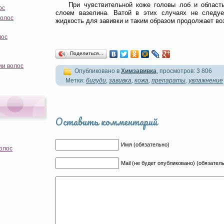
При чувствительной коже головы лоб и област
ос
слоем вазелина. Ватой в этих случаях не следуе
волос
жидкость для завивки и таким образом продолжает во
лос
Поделиться…
ии волос
Опубликовано в
Химзавивка
, просмотров: 3 806
Метки:
бигуди
,
завивка
,
кожа
,
препараты
,
увлажнение
Оставить комментарий
Имя (обязательно)
олос
Mail (не будет опубликовано) (обязател