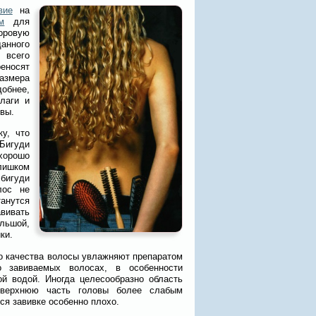
вие
на
м
для
оровую
анного
 всего
реносят
размера
обнее,
лаги и
вы.
у, что
Бигуди
орошо
слишком
бигуди
лос не
анутся
вивать
льшой,
ки.
го качества волосы увлажняют препаратом
о завиваемых волосах, в особенности
й водой. Иногда целесообразно область
 верхнюю часть головы более слабым
ся завивке особенно плохо.