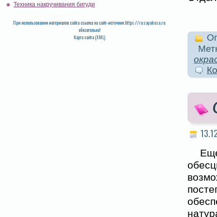
Техника накручивания бигуди
При использовании материалов сайта ссылка на сайт-источник https://rusayakosa.ru
обязательна!
Оп
Карта сайта (XML)
Метк
окра
Ко
13.1
Ещ
обес
возм
пост
обес
натур