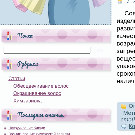
13.1
Со
изде
разв
Поиск
качес
возра
запр
вещес
Рубрики
упако
сроко
Статьи
налич
Обесцвечивание волос
Окрашивание волос
Химзавивка
Оп
Метк
Последние статьи
стой
Ко
Накручивание бигуди
Возникновение химической завивки