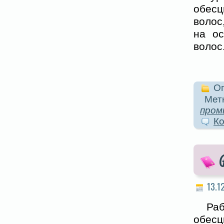
обес
волос
на ос
волос
Оп
Метк
пром
Ко
13.1
Ра
обесц