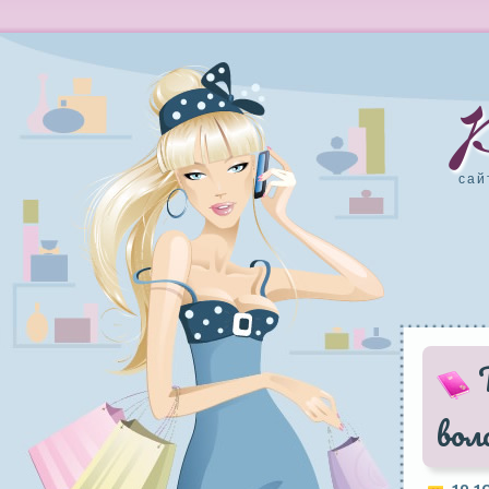
сай
вол