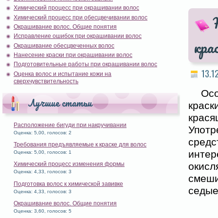
Химический процесс при окрашивании волос
Химический процесс при обесцвечивании волос
Окрашивание волос. Общие понятия
Исправление ошибок при окрашивании волос
кра
Окрашивание обесцвеченных волос
Нанесение краски при окрашивании волос
Подготовительные работы при окрашивании волос
13.1
Оценка волос и испытание кожи на
сверхчувствительность
Осо
Лучшие статьи
краск
крася
Расположение бигуди при накручивании
Употр
Оценка: 5,00, голосов: 2
сред
Требования предъявляемые к краске для волос
инте
Оценка: 5,00, голосов: 1
окисл
Химический процесс изменения формы
Оценка: 4,33, голосов: 3
смеш
Подготовка волос к химической завивке
седые
Оценка: 4,33, голосов: 3
Окрашивание волос. Общие понятия
Оценка: 3,60, голосов: 5