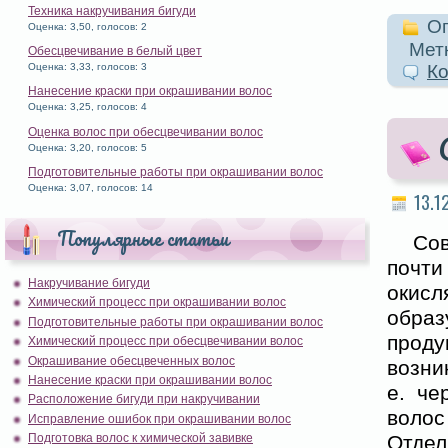
Техника накручивания бигуди
Оп
Оценка: 3,50, голосов: 2
Метк
Обесцвечивание в белый цвет
Оценка: 3,33, голосов: 3
Ко
Нанесение краски при окрашивании волос
Оценка: 3,25, голосов: 4
Оценка волос при обесцвечивании волос
Оценка: 3,20, голосов: 5
Подготовительные работы при окрашивании волос
Оценка: 3,07, голосов: 14
13.1
Популярные статьи
Со
почт
Накручивание бигуди
окис
Химический процесс при окрашивании волос
обра
Подготовительные работы при окрашивании волос
проду
Химический процесс при обесцвечивании волос
Окрашивание обесцвеченных волос
возни
Нанесение краски при окрашивании волос
е. че
Расположение бигуди при накручивании
волос
Исправление ошибок при окрашивании волос
Подготовка волос к химической завивке
Отдел