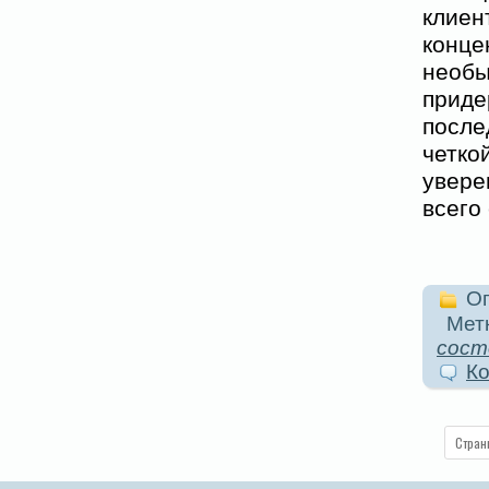
клиен
конц
необ
прид
после
четк
увере
всего
Оп
Метк
сост
Ко
Стран