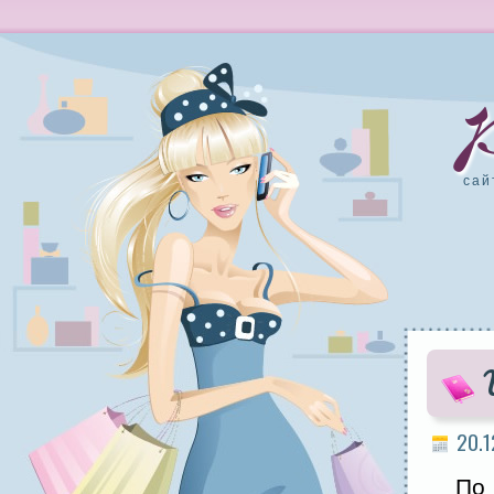
сай
20.1
По