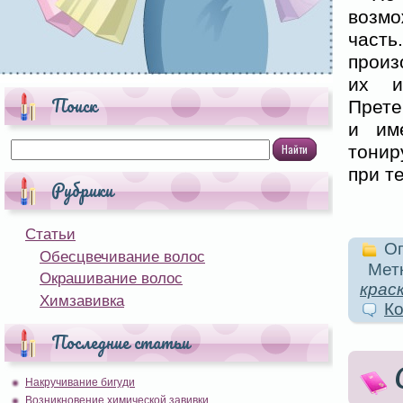
возмо
част
произ
их и
Поиск
Прете
и им
тонир
при т
Рубрики
Статьи
Оп
Обесцвечивание волос
Метк
Окрашивание волос
крас
Химзавивка
Ко
Последние статьи
Накручивание бигуди
Возникновение химической завивки