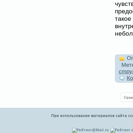
чувст
предо
такое
внут
небол
Оп
Метк
стру
Ко
Стран
При использовании материалов сайта ссыл