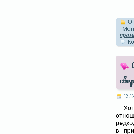
Оп
Метк
пром
Ко
све
13.1
Хо
отнош
редко
в при