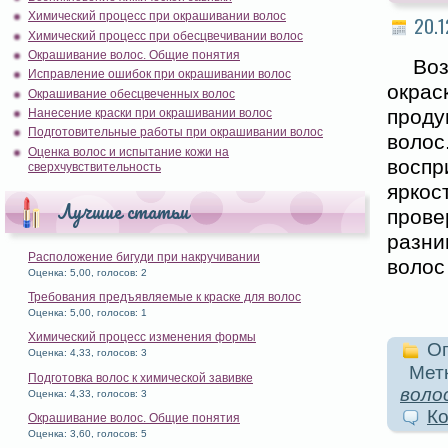
Химический процесс при окрашивании волос
20.1
Химический процесс при обесцвечивании волос
Окрашивание волос. Общие понятия
Во
Исправление ошибок при окрашивании волос
окра
Окрашивание обесцвеченных волос
проду
Нанесение краски при окрашивании волос
Подготовительные работы при окрашивании волос
волос
Оценка волос и испытание кожи на
воспр
сверхчувствительность
яркос
Лучшие статьи
пров
разни
Расположение бигуди при накручивании
волос
Оценка: 5,00, голосов: 2
Требования предъявляемые к краске для волос
Оценка: 5,00, голосов: 1
Химический процесс изменения формы
Оп
Оценка: 4,33, голосов: 3
Метк
Подготовка волос к химической завивке
воло
Оценка: 4,33, голосов: 3
Ко
Окрашивание волос. Общие понятия
Оценка: 3,60, голосов: 5