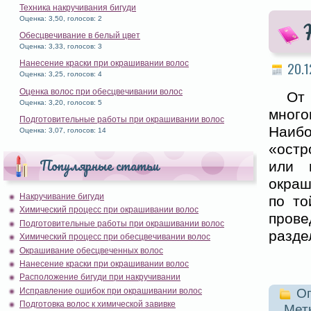
Техника накручивания бигуди
Оценка: 3,50, голосов: 2
Обесцвечивание в белый цвет
Оценка: 3,33, голосов: 3
Нанесение краски при окрашивании волос
20.1
Оценка: 3,25, голосов: 4
Оценка волос при обесцвечивании волос
От
Оценка: 3,20, голосов: 5
много
Подготовительные работы при окрашивании волос
Наибо
Оценка: 3,07, голосов: 14
«остр
Популярные статьи
или 
окраш
Накручивание бигуди
по то
Химический процесс при окрашивании волос
прове
Подготовительные работы при окрашивании волос
разде
Химический процесс при обесцвечивании волос
Окрашивание обесцвеченных волос
Нанесение краски при окрашивании волос
Расположение бигуди при накручивании
Исправление ошибок при окрашивании волос
Оп
Подготовка волос к химической завивке
Метк