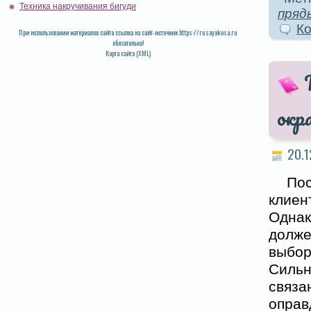
Техника накручивания бигуди
пряд
Ко
При использовании материалов сайта ссылка на сайт-источник https://rusayakosa.ru
обязательна!
Карта сайта (XML)
окр
20.1
По
клиен
Одна
долже
выбор
Сильн
связа
оправ