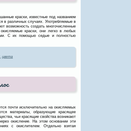
шанные краски, известные под названием
я в различных случаях. Употребляемые в
ают возможность создать многочисленные
 окисляемые краски, они легко в любых
ами. С их помощью седые и полностью
н
,
цвета
лос
ется почти исключительно на окисляемых
ются материалы, образующие красящее
ества, чьи красящие свойства возникают
через окисление. На этом основании эти
ниях с окислителем. Отдельно взятая