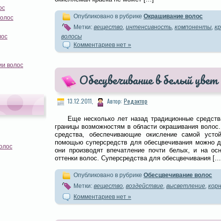
ос
Опубликовано в рубрике
Окрашивание волос
волос
Метки:
вещество
,
интенсивность
,
компоненты
,
кр
волосы
лос
Комментариев нет »
ии волос
Обесцвечивание в белый цвет
13.12.2011,
Автор:
Редактор
Еще несколько лет назад традиционные средств
границы возможностям в области окрашивания волос
средства, обеспечивающие окисление самой устой
помощью суперсредств для обесцвечивания можно до
олос
они производят впечатление почти белых, и на ос
оттенки волос. Суперсредства для обесцвечивания […
Опубликовано в рубрике
Обесцвечивание волос
Метки:
вещество
,
воздействие
,
высветление
,
корн
Комментариев нет »