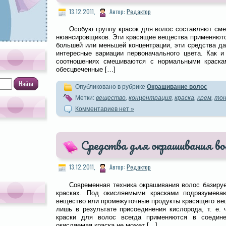
13.12.2011,
Автор:
Редактор
Особую группу красок для волос составляют сме
нюансировщиков. Эти красящие вещества применяютс
большей или меньшей концентрации, эти средства д
интересные вариации первоначального цвета. Как и
соотношениях смешиваются с нормальными краск
обесцвеченные […]
Опубликовано в рубрике
Окрашивание волос
Метки:
вещество
,
концентрация
,
краска
,
крем
,
то
Комментариев нет »
Средства для окрашивания во
13.12.2011,
Автор:
Редактор
Современная техника окрашивания волос базиру
красках. Под окисляемыми красками подразумева
вещество или промежуточные продукты красящего вещ
лишь в результате присоединения кислорода, т. е. 
краски для волос всегда применяются в соедине
окисляемая краска не может […]