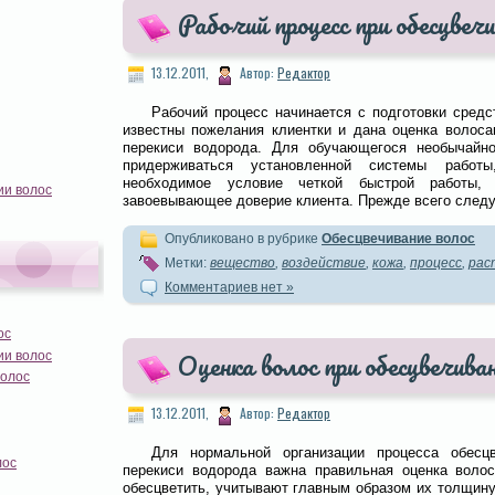
Рабочий процесс при обесцвечи
13.12.2011,
Автор:
Редактор
Рабочий процесс начинается с подготовки средс
известны пожелания клиентки и дана оценка волоса
перекиси водорода. Для обучающегося необычайн
придерживаться установленной системы работы
необходимое условие четкой быстрой работы, 
ии волос
завоевывающее доверие клиента. Прежде всего следу
Опубликовано в рубрике
Обесцвечивание волос
Метки:
вещество
,
воздействие
,
кожа
,
процесс
,
рас
Комментариев нет »
ос
ии волос
Оценка волос при обесцвечива
волос
13.12.2011,
Автор:
Редактор
Для нормальной организации процесса обесц
лос
перекиси водорода важна правильная оценка волос
обесцветить, учитывают главным образом их толщину,