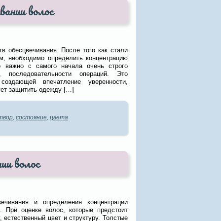
вании волос
тв обесцвечивания. После того как стали
м, необходимо определить концентрацию
о важно с самого начала очень строго
, последовательности операций. Это
создающей впечатление уверенности,
ет защитить одежду […]
твор
,
состояние
,
цвета
нии волос
вечивания и определения концентрации
. При оценке волос, которые предстоит
 естественный цвет и структуру. Толстые