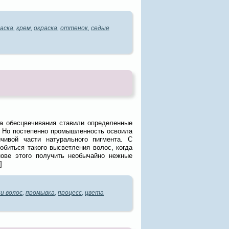
аска
,
крем
,
окраска
,
оттенок
,
седые
а обесцвечивания ставили определенные
. Но постепенно промышленность освоила
чивой части натурального пигмента. С
биться такого высветления волос, когда
нове этого получить необычайно нежные
]
и волос
,
промывка
,
процесс
,
цвета