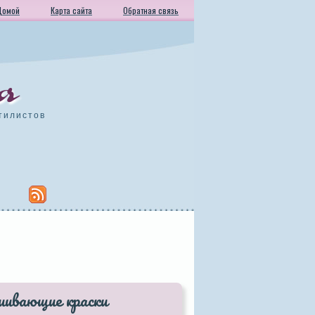
Домой
Карта сайта
Обратная связь
а
тилистов
шивающие краски