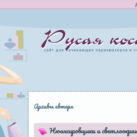
Русая кос
сайт для начинающих парикмахеров и с
Архивы автора
Нюансировщики и светлоокра