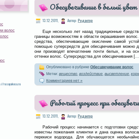
Обесцвечивание в белый цвет
13.12.2011,
Автор:
Редактор
ос
ии волос
Еще несколько лет назад традиционные средств
границы возможностям в области окрашивания волос
волос
средства, обеспечивающие окисление самой устой
помощью суперсредств для обесцвечивания можно до
они производят впечатление почти белых, и на ос
оттенки волос. Суперсредства для обесцвечивания […
лос
Опубликовано в рубрике
Обесцвечивание волос
Метки:
вещество
,
воздействие
,
высветление
,
корн
Комментариев нет »
s://rusayakosa.ru
Рабочий процесс при обесцвечи
13.12.2011,
Автор:
Редактор
Рабочий процесс начинается с подготовки средс
известны пожелания клиентки и дана оценка волоса
перекиси водорода. Для обучающегося необычайн