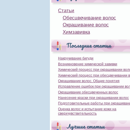
Статьи
Обесцвечивание волос
Окрашивание волос
Химзавивка
Последние статьи
Накручивание бигуди
Возникновение химической завивки
Химический процесс при окрашивании вол
Химический процесс при обесцвечивании 
Окрашивание волос. Общие понятия
Исправление ошибок при окрашивании во
Окрашивание обесцвеченных волос
Нанесение краски при окрашивании волос
Подготовительные работы при окрашиван
Оценка волос и испытание кожи на
сверхчувствительность
Лучшие статьи