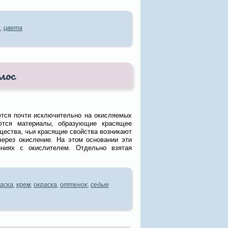
н
,
цвета
лос
ется почти исключительно на окисляемых
ются материалы, образующие красящее
ества, чьи красящие свойства возникают
через окисление. На этом основании эти
ниях с окислителем. Отдельно взятая
аска
,
крем
,
окраска
,
оттенок
,
седые