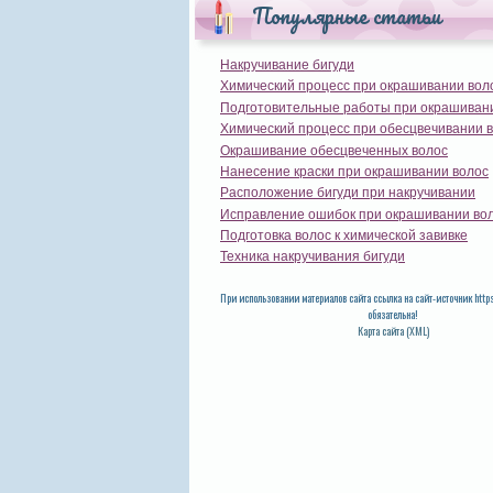
Популярные статьи
Накручивание бигуди
Химический процесс при окрашивании вол
Подготовительные работы при окрашиван
Химический процесс при обесцвечивании 
Окрашивание обесцвеченных волос
Нанесение краски при окрашивании волос
Расположение бигуди при накручивании
Исправление ошибок при окрашивании во
Подготовка волос к химической завивке
Техника накручивания бигуди
При использовании материалов сайта ссылка на сайт-источник http
обязательна!
Карта сайта (XML)