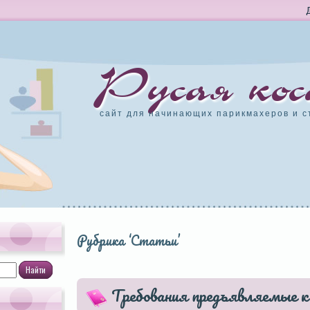
Русая кос
сайт для начинающих парикмахеров и с
Рубрика ‘Статьи’
Требования предъявляемые к 