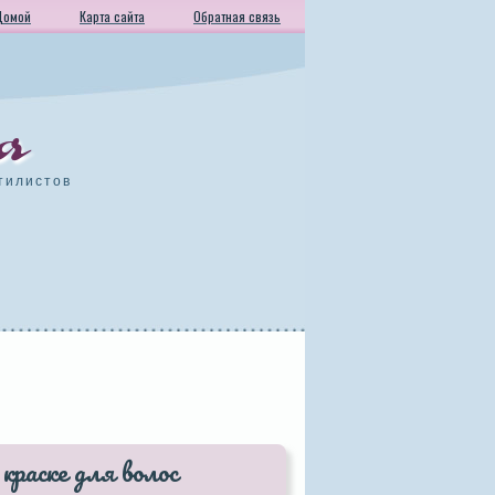
Домой
Карта сайта
Обратная связь
а
тилистов
краске для волос