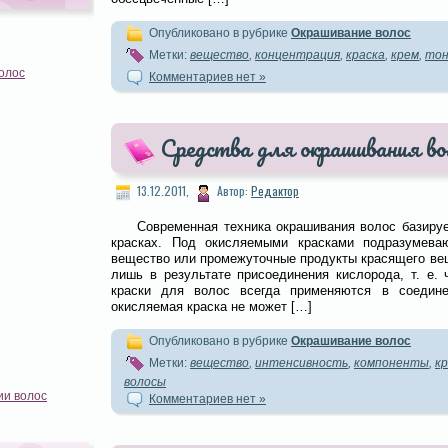
Опубликовано в рубрике
Окрашивание волос
Метки:
вещество
,
концентрация
,
краска
,
крем
,
то
олос
Комментариев нет »
Средства для окрашивания во
13.12.2011,
Автор:
Редактор
Современная техника окрашивания волос базиру
красках. Под окисляемыми красками подразумева
вещество или промежуточные продукты красящего вещ
лишь в результате присоединения кислорода, т. е. 
краски для волос всегда применяются в соедине
окисляемая краска не может […]
Опубликовано в рубрике
Окрашивание волос
Метки:
вещество
,
интенсивность
,
компоненты
,
кр
волосы
ии волос
Комментариев нет »