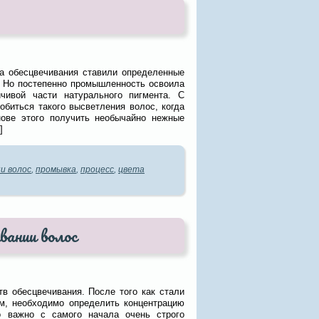
а обесцвечивания ставили определенные
. Но постепенно промышленность освоила
чивой части натурального пигмента. С
биться такого высветления волос, когда
нове этого получить необычайно нежные
]
и волос
,
промывка
,
процесс
,
цвета
вании волос
тв обесцвечивания. После того как стали
м, необходимо определить концентрацию
о важно с самого начала очень строго