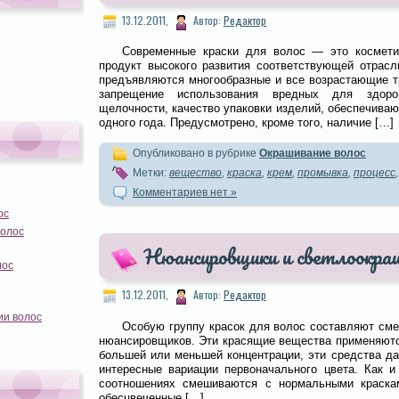
13.12.2011,
Автор:
Редактор
Современные краски для волос — это космети
продукт высокого развития соответствующей отрасл
предъявляются многообразные и все возрастающие т
запрещение использования вредных для здоро
щелочности, качество упаковки изделий, обеспечива
одного года. Предусмотрено, кроме того, наличие […]
Опубликовано в рубрике
Окрашивание волос
Метки:
вещество
,
краска
,
крем
,
промывка
,
процесс
Комментариев нет »
ос
волос
Нюансировщики и светлоокра
лос
13.12.2011,
Автор:
Редактор
ии волос
Особую группу красок для волос составляют сме
нюансировщиков. Эти красящие вещества применяютс
большей или меньшей концентрации, эти средства д
интересные вариации первоначального цвета. Как и
соотношениях смешиваются с нормальными краск
обесцвеченные […]