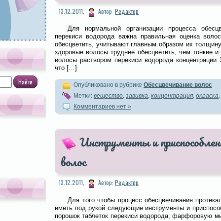
13.12.2011,
Автор:
Редактор
Для нормальной организации процесса обесц
перекиси водорода важна правильная оценка волос
обесцветить, учитывают главным образом их толщину,
здоровые волосы труднее обесцветить, чем тонкие и 
волосы раствором перекиси водорода концентрации 
что […]
Опубликовано в рубрике
Обесцвечивание волос
Метки:
вещество
,
завивка
,
концентрация
,
окраска
Комментариев нет »
Инструменты и приспособлен
волос
13.12.2011,
Автор:
Редактор
Для того чтобы процесс обесцвечивания протека
иметь под рукой следующие инструменты и приспособ
порошок таблеток перекиси водорода; фарфоровую ми