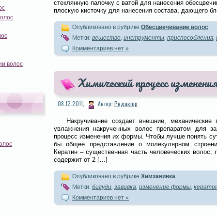
стеклянную палочку с ватой для нанесения обесцвеч
ос
плоскую кисточку для нанесения состава, дающего бл
волос
Опубликовано в рубрике
Обесцвечивание волос
лос
Метки:
вещество
,
инструменты
,
приспособления
,
Комментариев нет »
ии волос
Химический процесс изменен
08.12.2011,
Автор:
Редактор
Накручивание создает внешние, механические 
увлажнения накрученных волос препаратом для за
процесс изменения их формы. Чтобы лучше понять сут
олос
бы общее представление о молекулярном строении
Кератин – существенная часть человеческих волос; 
содержит от 2 […]
Опубликовано в рубрике
Химзавивка
Метки:
бигуди
,
завивка
,
изменение формы
,
керати
Комментариев нет »