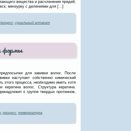
ивающего вещества и расчленения прядей;
еск; мензурку с делениями для […]
процесс
,
сушильный аппарат
ия формы
предпосылки для завивки волос. После
вивки наступает собственно химический
ь этого процесса, необходимо иметь хотя
 кератина волос. Структура кератина.
принадлежит к группе твердых протеинов,
н
,
процесс
,
температура