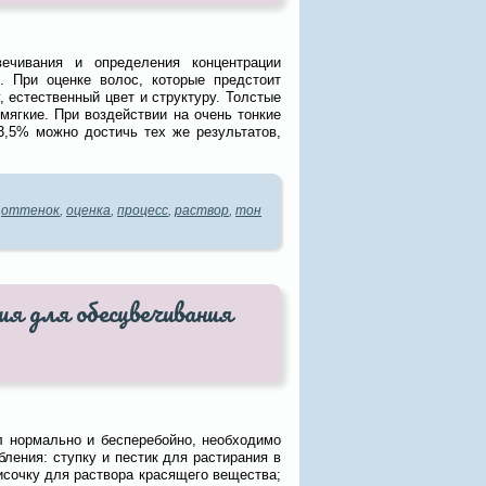
вечивания и определения концентрации
. При оценке волос, которые предстоит
 естественный цвет и структуру. Толстые
мягкие. При воздействии на очень тонкие
3,5% можно достичь тех же результатов,
,
оттенок
,
оценка
,
процесс
,
раствор
,
тон
ия для обесцвечивания
л нормально и бесперебойно, необходимо
ления: ступку и пестик для растирания в
сочку для раствора красящего вещества;