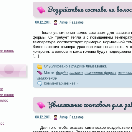
Воздействие состава на воло
08.12.2011,
Автор:
Редактор
После увлажнения волос составом для завивки 
формы. Он требует тепла и с повышением температу
температура соответствует примерно нормальной тем
более высоких температурах возникает опасность, чт
ии волос
контроля, а волосы и кожа головы будут подвержены
[…]
Опубликовано в рубрике
Химзавивка
Метки:
бигуди
,
завивка
,
изменение формы
,
источни
увлажнение
Комментариев нет »
ос
ии волос
волос
Увлажнение составом для за
08.12.2011,
Автор:
Редактор
лос
Для того чтобы оказать химическое воздействие