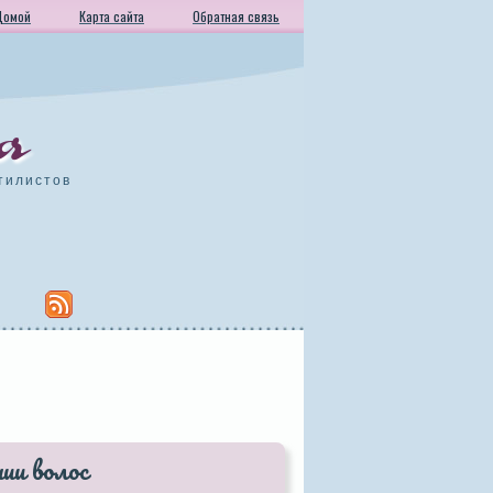
Домой
Карта сайта
Обратная связь
а
тилистов
нии волос