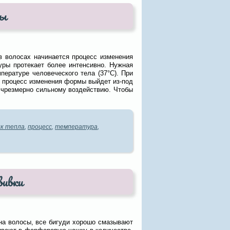
сы
в волосах начинается процесс изменения
ры протекает более интенсивно. Нужная
пературе человеческого тела (37°С). При
о процесс изменения формы выйдет из-под
 чрезмерно сильному воздействию. Чтобы
к тепла
,
процесс
,
температура
,
вивки
 на волосы, все бигуди хорошо смазывают