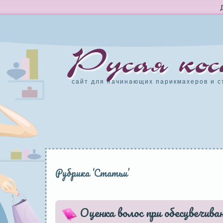
Русая кос
сайт для начинающих парикмахеров и с
Рубрика ‘Статьи’
Оценка волос при обесцвечива